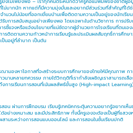
ังไม่เพียงพอ – เราทุกคนตระหนักดีว่าครูคือแม่พิมพ์ของชาติผู้อย
่มากนัก หากแต่ก็มีความมุ่งมั่นและอยากมีส่วนร่วมที่สำคัญที่ได้ช่ว
จำนวนไม่น้อยที่ออกเยี่ยมบ้านเพื่อติดตามความเป็นอยู่ของนักเรียน
่ได้รับการสนับสนุนอย่างเพียงพอ โดยเฉพาะในด้านวิชาการ การปรั
ารชี้แจงหรือแจ้งนโยบายที่แน่ชัดจากผู้อำนวยการโรงเรียนที่ตนเองส
การติดตามความก้าวหน้าการเรียนรู้และประเมินผลสัมฤทธิ์การศึกษาว
็นอยู่ที่ลำบาก เป็นต้น
ิจารณามองหาโอกาสที่จะสร้างระบบการศึกษาของไทยให้มีคุณภาพ การเ
านหลายทศวรรษ ภายใต้วิกฤติที่เรากำลังเผชิญเราสามารถเลือกที่จะใ
ึงการเรียนการสอนที่เน้นผลลัพธ์ขั้นสูง (High-impact Learning) เพ
สอน ผ่านการฝึกอบรม เรียนรู้เทคนิคกระตุ้นความอยากรู้อยากเห็นข
อย่างเหมาะสม และมีประสิทธิภาพ ทั้งนี้ครูเองจะต้องเป็นผู้ที่แสวงหาอ
สมผสานระหว่างการสอนแบบออนไลน์ และการสอนในชั้นเรียนปกติ