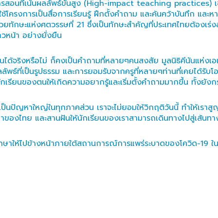
รสอนที่เน้นผลลัพธ์ขั้นสูง (High-impact teaching practices) เช
ยใช้โครงการเป็นสื่อการเรียนรู้ ฝึกตั้งคำถาม และค้นคว้าบันทึก 
วยทักษะแห่งศตวรรษที่ 21 ซึ่งเป็นทักษะสำคัญที่ประเทศไทยต้องเร่ง
วหน้า อย่างยั่งยืน
้นได้จริงหรือไม่ ก็คงเป็นคำถามที่หลายๆคนสงสัย มูลนิธิคีนันแห่งเอเซ
พธ์ที่เป็นรูปธรรม และการยอมรับจากครูที่หลายๆท่านที่เคยได้รับโ
เรียนของตนให้เกิดความอยากรู้และเริ่มตั้งคำถามมากขึ้น ทั้งยังกระต
ป็นปัญหาใหญ่ในทุกภาคส่วน เราจะไม่ยอมให้วิกฤติวันนี้ ทำให้เรา
องไทย และสานฝันให้นักเรียนของเราสามารถเดินทางไปสู่เส้นทางอาช
กษาให้ไปข้างหน้าภายใต้สถานการณ์การแพร่ระบาดของโควิด-19 ในคร