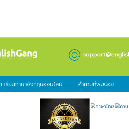
support@engli
ก เรียนภาษาอังกฤษออนไลน์
คำถามที่พบบ่อย