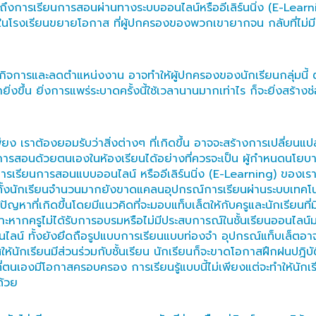
าถึงการเรียนการสอนผ่านทางระบบออนไลน์หรืออีเลิร์นนิ่ง (E-Learning
โรงเรียนขยายโอกาส ที่ผู้ปกครองของพวกเขายากจน กลับที่ไม่มีเงินที
รและลดตำแหน่งงาน อาจทำให้ผู้ปกครองของนักเรียนกลุ่มนี้ ต้องถูก
ขึ้น ยิ่งการแพร่ระบาดครั้งนี้ใช้เวลานานมากเท่าไร ก็จะยิ่งสร้า
ยง เราต้องยอมรับว่าสิ่งต่างๆ ที่เกิดขึ้น อาจจะสร้างการเปลี่ยน
เนินการสอนด้วยตนเองในห้องเรียนได้อย่างที่ควรจะเป็น ผู้กำหนดนโ
เรียนการสอนแบบออนไลน์ หรืออีเลิร์นนิ่ง (E-Learning) ของเรายังไ
ั้งนักเรียนจำนวนมากยังขาดแคลนอุปกรณ์การเรียนผ่านระบบเทคโนโลย
าที่เกิดขึ้นโดยมีแนวคิดที่จะมอบแท็บเล็ตให้กับครูและนักเรียนที่
าะหากครูไม่ได้รับการอบรมหรือไม่มีประสบการณ์ในชั้นเรียนออนไลน์มาก่
ไลน์ ทั้งยังยึดถือรูปแบบการเรียนแบบท่องจำ อุปกรณ์แท็บเล็ตอา
นักเรียนมีส่วนร่วมกับชั้นเรียน นักเรียนก็จะขาดโอกาสฝึกฝนปฎิบ
่ตนเองมีโอกาสครอบครอง การเรียนรู้แบบนี้ไม่เพียงแต่จะทำให้นักเรีย
ด้วย