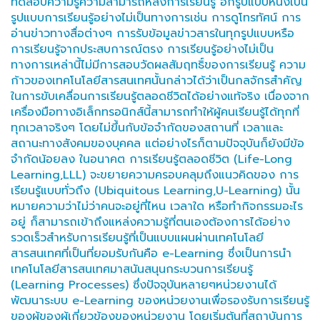
ทดสอบความรู้ความสามารถหลังการเรียนรู้ อีกรูปแบบหนึ่งเป็น
รูปแบบการเรียนรู้อย่างไม่เป็นทางการเช่น การดูโทรทัศน์ การ
อ่านข่าวทางสื่อต่างๆ การรับข้อมูลข่าวสารในทุกรูปแบบหรือ
การเรียนรู้จากประสบการณ์ตรง การเรียนรู้อย่างไม่เป็น
ทางการเหล่านี้ไม่มีการสอบวัดผลสัมฤทธิ์ของการเรียนรู้ ความ
ก้าวของเทคโนโลยีสารสนเทศนั้นกล่าวได้ว่าเป็นกลจักรสำคัญ
ในการขับเคลื่อนการเรียนรู้ตลอดชีวิตได้อย่างแท้จริง เนื่องจาก
เครื่องมือทางอิเล็กทรอนิกส์นี้สามารถทำให้ผู้คนเรียนรู้ได้ทุกที่
ทุกเวลาจริงๆ โดยไม่ขึ้นกับข้อจำกัดของสถานที่ เวลาและ
สถานะทางสังคมของบุคคล แต่อย่างไรก็ตามปัจจุบันก็ยังมีข้อ
จำกัดน้อยลง ในอนาคต การเรียนรู้ตลอดชีวิต (Life-Long
Learning,LLL) จะขยายความครอบคลุมถึงแนวคิดของ การ
เรียนรู้แบบทั่วถึง (Ubiquitous Learning,U-Learning) นั้น
หมายความว่าไม่ว่าคนจะอยู่ที่ไหน เวลาใด หรือทำกิจกรรมอะไร
อยู่ ก็สามารถเข้าถึงแหล่งความรู้ที่ตนเองต้องการได้อย่าง
รวดเร็วสำหรับการเรียนรู้ที่เป็นแบบแผนผ่านเทคโนโลยี
สารสนเทศที่เป็นที่ยอมรับกันคือ e-Learning ซึ่งเป็นการนำ
เทคโนโลยีสารสนเทศมาสนันสนุนกระบวนการเรียนรู้
(Learning Processes) ซึ่งปัจจุบันหลายๆหน่วยงานได้
พัฒนาระบบ e-Learning ของหน่วยงานเพื่อรองรับการเรียนรู้
ของผู้ของผู้เกี่ยวข้องของหน่วยงาน โดยเริ่มต้นที่สถาบันการ