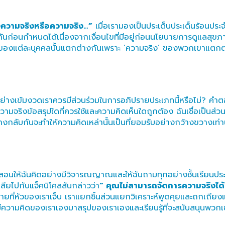
ึงความจริงหรือความจริง…”
เมื่อเรามองเป็นประเด็นประเด็นร้อนปร
กันก่อนกำหนดได้เนื่องจากเงื่อนไขที่มีอยู่ก่อนนโยบายการดูแลสุขภาพใ
งของแต่ละบุคคลนั้นแตกต่างกันเพราะ ‘ความจริง’ ของพวกเขาแตกต
อย่างเข้มงวดเราควรมีส่วนร่วมในการอภิปรายประเภทนี้หรือไม่? คำ
มจริงข้อสรุปใดที่ควรใช้และความคิดเห็นใดถูกต้อง ฉันเชื่อเป็นส่วนใ
ในทางกลับกันจะทำให้ความคิดเหล่านั้นเป็นที่ยอมรับอย่างกว้างขวางเท่า
ียนที่สอนให้ฉันคิดอย่างมีวิจารณญาณและให้ฉันถามทุกอย่างชั้นเรียน
สียไปกับแจ็คนิโคลสันกล่าวว่า
“ คุณไม่สามารถจัดการความจริงได้
ี่หัวของเราเจ็บ เราแยกชิ้นส่วนแยกวิเคราะห์พูดคุยและถกเถียงแ
ห้มีความคิดของเราเองมาสรุปของเราเองและเรียนรู้ที่จะสนับสนุนพวก